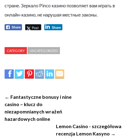
стране. Зеркало Pinco казино позволяет вам играть в
онлайн-казино, не нарушая местные законы.
Post
Share
Share
CATEGORY
UNCATEGORIZED
← Fantastyczne bonusy i nine
casino – klucz do
niezapomnianych wrażeń
hazardowych online
Lemon Casino - szczegółowa
recenzja Lemon Kasyno →