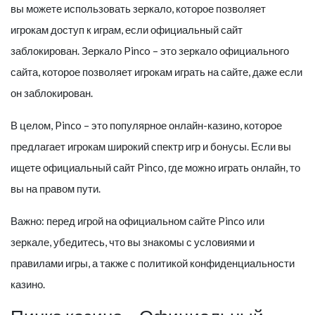
вы можете использовать зеркало, которое позволяет
игрокам доступ к играм, если официальный сайт
заблокирован. Зеркало Pinco – это зеркало официального
сайта, которое позволяет игрокам играть на сайте, даже если
он заблокирован.
В целом, Pinco – это популярное онлайн-казино, которое
предлагает игрокам широкий спектр игр и бонусы. Если вы
ищете официальный сайт Pinco, где можно играть онлайн, то
вы на правом пути.
Важно: перед игрой на официальном сайте Pinco или
зеркале, убедитесь, что вы знакомы с условиями и
правилами игры, а также с политикой конфиденциальности
казино.