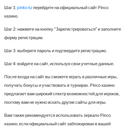
Шаг 1:
pinko kz
перейдите на официальный сайт Pinco
казино.
Шаг 2: нажмите на кнопку “Зарегистрироваться” и заполните
форму регистрации.
Шаг 3: выберите пароль и подтвердите регистрацию.
Шаг 4: войдите на сайт, используя свои учетные данные.
После входа на сайт вы сможете играть в различные игры,
получать бонусы и участвовать в турнирах. Pinco казино
предлагает вам широкий спектр возможностей для игроков,
поэтому вам не нужно искать другие сайты для игры.
Вам также рекомендуется использовать зеркало Pinco
казино, если официальный сайт заблокирован в вашей