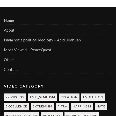
Home
About
Islam not a political ideology – Abid Ullah Jan
Most Viewed – PeaceQuest
Other
Contact
VIDEO CATEGORY
72 VIRGINS
ANTI_SEMITISM
CREATION
EVOLUTION
EXCELLENCE
EXTREMISM
FITRA
HAPPINESS
HATE
HATE PREVENTION
HUMANITY
INTRINSIC NATURE