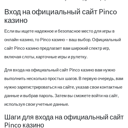
Вход на официальный сайт Pinco
казино
Если вы ищете надежное и безопасное место для игры в
онлайн-казино, то Pinco казино – ваш выбор. Официальный
сайт Pinco казино предлагает вам широкий спектр игр,
включая слоты, карточные игры и рулетку.
Для входа на официальный сайт Pinco казино вам нужно
выполнить несколько простых шагов. В первую очередь, вам
нужно зарегистрироваться на сайте, указав свои контактные
данные и выбрав пароль. Затем вы сможете войти на сайт,
используя свои учетные данные.
Шаги для входа на официальный сайт
Pinco казино