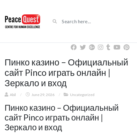
Пинко казино – Официальный
сайт Pinco играть онлайн |
Зеркало и вход
Abil
/
June 29, 2026
/
Uncategorized
Пинко казино – Официальный
сайт Pinco играть онлайн |
Зеркало и вход