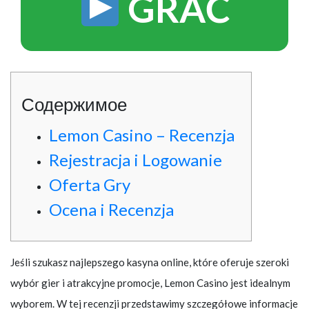
GRAĆ
Содержимое
Lemon Casino – Recenzja
Rejestracja i Logowanie
Oferta Gry
Ocena i Recenzja
Jeśli szukasz najlepszego kasyna online, które oferuje szeroki
wybór gier i atrakcyjne promocje, Lemon Casino jest idealnym
wyborem. W tej recenzji przedstawimy szczegółowe informacje