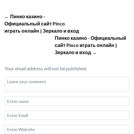
← Пинко казино -
Официальный сайт Pinco
играть онлайн | Зеркало и вход
Пинко казино - Официальный
сайт Pinco играть онлайн |
Зеркало и вход →
Your email address will not be published.