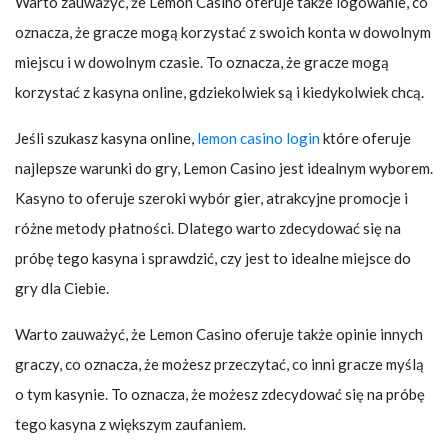
Warto zauważyć, że Lemon Casino oferuje także logowanie, co
oznacza, że gracze mogą korzystać z swoich konta w dowolnym
miejscu i w dowolnym czasie. To oznacza, że gracze mogą
korzystać z kasyna online, gdziekolwiek są i kiedykolwiek chcą.
Jeśli szukasz kasyna online,
lemon casino login
które oferuje
najlepsze warunki do gry, Lemon Casino jest idealnym wyborem.
Kasyno to oferuje szeroki wybór gier, atrakcyjne promocje i
różne metody płatności. Dlatego warto zdecydować się na
próbę tego kasyna i sprawdzić, czy jest to idealne miejsce do
gry dla Ciebie.
Warto zauważyć, że Lemon Casino oferuje także opinie innych
graczy, co oznacza, że możesz przeczytać, co inni gracze myślą
o tym kasynie. To oznacza, że możesz zdecydować się na próbę
tego kasyna z większym zaufaniem.