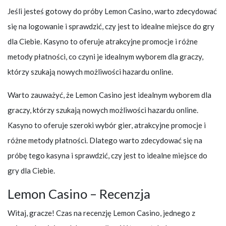
Jeśli jesteś gotowy do próby Lemon Casino, warto zdecydować
się na logowanie i sprawdzić, czy jest to idealne miejsce do gry
dla Ciebie. Kasyno to oferuje atrakcyjne promocje i różne
metody płatności, co czyni je idealnym wyborem dla graczy,
którzy szukają nowych możliwości hazardu online.
Warto zauważyć, że Lemon Casino jest idealnym wyborem dla
graczy, którzy szukają nowych możliwości hazardu online.
Kasyno to oferuje szeroki wybór gier, atrakcyjne promocje i
różne metody płatności. Dlatego warto zdecydować się na
próbę tego kasyna i sprawdzić, czy jest to idealne miejsce do
gry dla Ciebie.
Lemon Casino – Recenzja
Witaj, gracze! Czas na recenzję Lemon Casino, jednego z