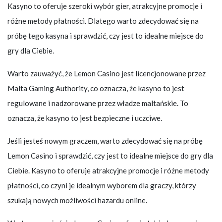
Kasyno to oferuje szeroki wybór gier, atrakcyjne promocje i
różne metody płatności. Dlatego warto zdecydować się na
próbę tego kasyna i sprawdzić, czy jest to idealne miejsce do
gry dla Ciebie.
Warto zauważyć, że Lemon Casino jest licencjonowane przez
Malta Gaming Authority, co oznacza, że kasyno to jest
regulowane i nadzorowane przez władze maltańskie. To
oznacza, że kasyno to jest bezpieczne i uczciwe.
Jeśli jesteś nowym graczem, warto zdecydować się na próbę
Lemon Casino i sprawdzić, czy jest to idealne miejsce do gry dla
Ciebie. Kasyno to oferuje atrakcyjne promocje i różne metody
płatności, co czyni je idealnym wyborem dla graczy, którzy
szukają nowych możliwości hazardu online.