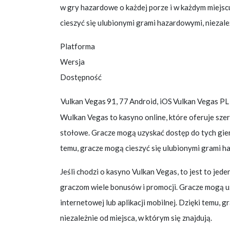
w gry hazardowe o każdej porze i w każdym miejscu
cieszyć się ulubionymi grami hazardowymi, niezależ
Platforma
Wersja
Dostępność
Vulkan Vegas
91, 77
Android, iOS
Vulkan Vegas PL
Wulkan Vegas to kasyno online, które oferuje szer
stołowe. Gracze mogą uzyskać dostęp do tych gier 
temu, gracze mogą cieszyć się ulubionymi grami ha
Jeśli chodzi o kasyno Vulkan Vegas, to jest to jed
graczom wiele bonusów i promocji. Gracze mogą u
internetowej lub aplikacji mobilnej. Dzięki temu,
niezależnie od miejsca, w którym się znajdują.