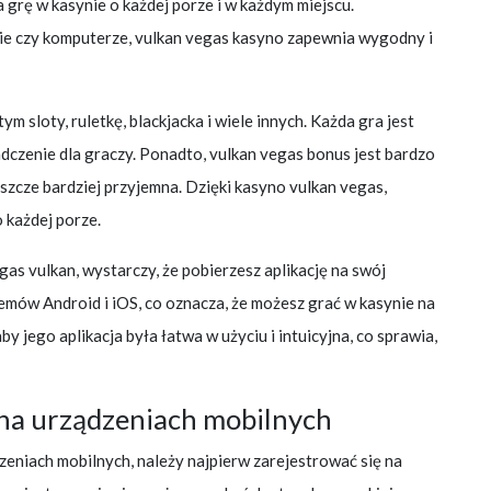
a grę w kasynie o każdej porze i w każdym miejscu.
ecie czy komputerze, vulkan vegas kasyno zapewnia wygodny i
ym sloty, ruletkę, blackjacka i wiele innych. Każda gra jest
dczenie dla graczy. Ponadto, vulkan vegas bonus jest bardzo
jeszcze bardziej przyjemna. Dzięki kasyno vulkan vegas,
 każdej porze.
gas vulkan, wystarczy, że pobierzesz aplikację na swój
stemów Android i iOS, co oznacza, że możesz grać w kasynie na
y jego aplikacja była łatwa w użyciu i intuicyjna, co sprawia,
na urządzeniach mobilnych
eniach mobilnych, należy najpierw zarejestrować się na