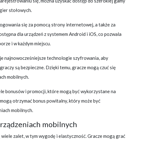
 zarejestrowaniu się, można uzyskać dostęp do szerokiej gamy
 gier stołowych.
gowania się za pomocą strony internetowej, a także za
 dostępna dla urządzeń z systemem Android i iOS, co pozwala
orze i w każdym miejscu.
uje najnowocześniejsze technologie szyfrowania, aby
graczy są bezpieczne. Dzięki temu, gracze mogą czuć się
ach mobilnych.
le bonusów i promocji, które mogą być wykorzystane na
e mogą otrzymać bonus powitalny, który może być
iach mobilnych.
rządzeniach mobilnych
wiele zalet, w tym wygodę i elastyczność. Gracze mogą grać