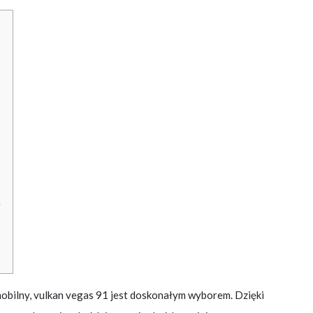
o
 mobilny, vulkan vegas 91 jest doskonałym wyborem. Dzięki