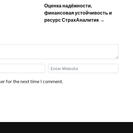
Оценка надёжности,
финансовая устойчивость и
ресурс СтрахАналитик →
er for the next time I comment.