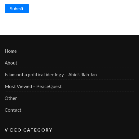
Submit
Home
About
Islam not a political ideology – Abid Ullah Jan
Most Viewed – PeaceQuest
Other
Contact
VIDEO CATEGORY