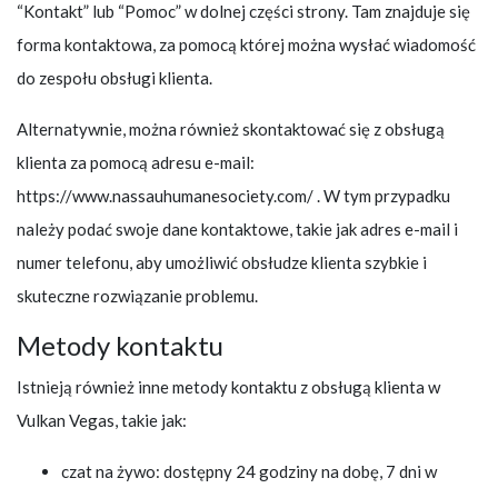
“Kontakt” lub “Pomoc” w dolnej części strony. Tam znajduje się
forma kontaktowa, za pomocą której można wysłać wiadomość
do zespołu obsługi klienta.
Alternatywnie, można również skontaktować się z obsługą
klienta za pomocą adresu e-mail:
https://www.nassauhumanesociety.com/ . W tym przypadku
należy podać swoje dane kontaktowe, takie jak adres e-mail i
numer telefonu, aby umożliwić obsłudze klienta szybkie i
skuteczne rozwiązanie problemu.
Metody kontaktu
Istnieją również inne metody kontaktu z obsługą klienta w
Vulkan Vegas, takie jak:
czat na żywo: dostępny 24 godziny na dobę, 7 dni w