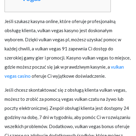
Jeśli szukasz kasyna online, które oferuje profesjonalną
obsługę klienta, vulkan vegas kasyno jest doskonałym
wyborem. Dzięki vulkan vegas pl, możesz uzyskać pomoc w
każdej chwili, a vulkan vegas 91 zapewnia Ci dostęp do
szerokiej gamy gier i promocji. Kasyno vulkan vegas to miejsce,
gdzie możesz poczuć się jak w prawdziwym kasynie, a
vulkan
vegas casino
oferuje Ci wyjątkowe doświadczenie.
Jeśli chcesz skontaktować się z obsługą klienta vulkan vegas,
możesz to zrobić za pomocą vegas vulkan czatu na żywo lub
poczty elektronicznej. Zespół obsługi klienta jest dostępny 24
godziny na dobę, 7 dni w tygodniu, aby pomóc Ci w rozwiązaniu
wszelkich problemów. Dodatkowo, vulkan vegas bonus oferuje
Ci szansę na zdobycie dodatkowych środków, które możesz