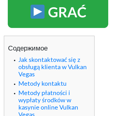
GRAĆ
Содержимое
Jak skontaktować się z
obsługą klienta w Vulkan
Vegas
Metody kontaktu
Metody płatności i
wypłaty środków w
kasynie online Vulkan
Vegas