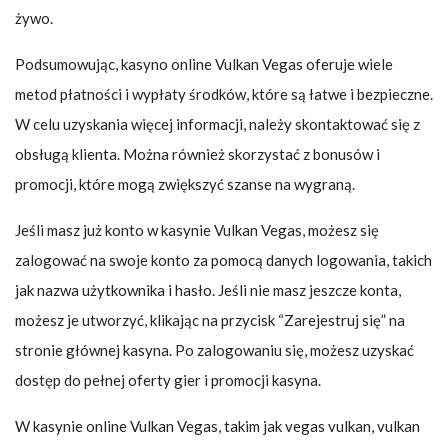
żywo.
Podsumowując, kasyno online Vulkan Vegas oferuje wiele
metod płatności i wypłaty środków, które są łatwe i bezpieczne.
W celu uzyskania więcej informacji, należy skontaktować się z
obsługą klienta. Można również skorzystać z bonusów i
promocji, które mogą zwiększyć szanse na wygraną.
Jeśli masz już konto w kasynie Vulkan Vegas, możesz się
zalogować na swoje konto za pomocą danych logowania, takich
jak nazwa użytkownika i hasło. Jeśli nie masz jeszcze konta,
możesz je utworzyć, klikając na przycisk “Zarejestruj się” na
stronie głównej kasyna. Po zalogowaniu się, możesz uzyskać
dostęp do pełnej oferty gier i promocji kasyna.
W kasynie online Vulkan Vegas, takim jak vegas vulkan, vulkan