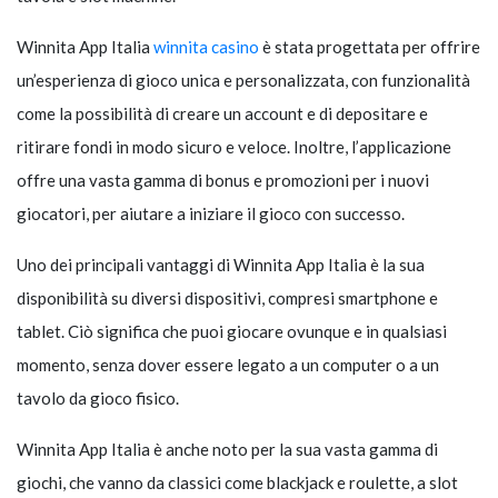
Winnita App Italia
winnita casino
è stata progettata per offrire
un’esperienza di gioco unica e personalizzata, con funzionalità
come la possibilità di creare un account e di depositare e
ritirare fondi in modo sicuro e veloce. Inoltre, l’applicazione
offre una vasta gamma di bonus e promozioni per i nuovi
giocatori, per aiutare a iniziare il gioco con successo.
Uno dei principali vantaggi di Winnita App Italia è la sua
disponibilità su diversi dispositivi, compresi smartphone e
tablet. Ciò significa che puoi giocare ovunque e in qualsiasi
momento, senza dover essere legato a un computer o a un
tavolo da gioco fisico.
Winnita App Italia è anche noto per la sua vasta gamma di
giochi, che vanno da classici come blackjack e roulette, a slot