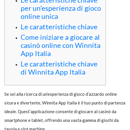
per un’esperienza di gioco
online unica
Le caratteristiche chiave
Come iniziare a giocare al
casinò online con Winnita
App Italia
Le caratteristiche chiave
di Winnita App Italia
Se sei alla ricerca di un’esperienza di gioco d’azzardo online
sicura e divertente, Winnita App Italia è il tuo punto di partenza
ideale. Quest’applicazione consente di giocare al casinò da
smartphone e tablet, offrendo una vasta gamma di giochi da
tavola e slot machine.