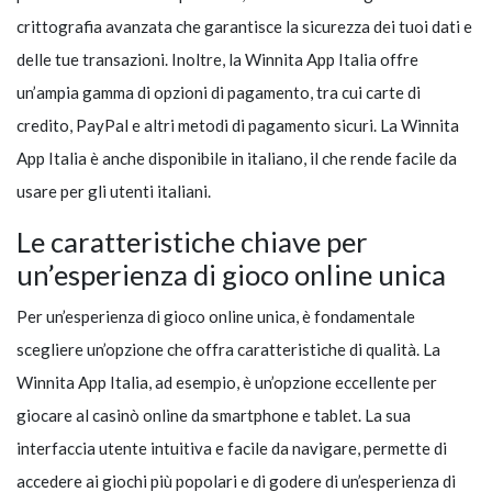
crittografia avanzata che garantisce la sicurezza dei tuoi dati e
delle tue transazioni. Inoltre, la Winnita App Italia offre
un’ampia gamma di opzioni di pagamento, tra cui carte di
credito, PayPal e altri metodi di pagamento sicuri. La Winnita
App Italia è anche disponibile in italiano, il che rende facile da
usare per gli utenti italiani.
Le caratteristiche chiave per
un’esperienza di gioco online unica
Per un’esperienza di gioco online unica, è fondamentale
scegliere un’opzione che offra caratteristiche di qualità. La
Winnita App Italia, ad esempio, è un’opzione eccellente per
giocare al casinò online da smartphone e tablet. La sua
interfaccia utente intuitiva e facile da navigare, permette di
accedere ai giochi più popolari e di godere di un’esperienza di