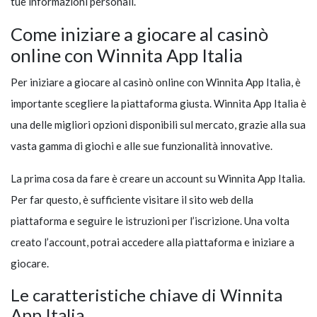
tue informazioni personali.
Come iniziare a giocare al casinò
online con Winnita App Italia
Per iniziare a giocare al casinò online con Winnita App Italia, è
importante scegliere la piattaforma giusta. Winnita App Italia è
una delle migliori opzioni disponibili sul mercato, grazie alla sua
vasta gamma di giochi e alle sue funzionalità innovative.
La prima cosa da fare è creare un account su Winnita App Italia.
Per far questo, è sufficiente visitare il sito web della
piattaforma e seguire le istruzioni per l’iscrizione. Una volta
creato l’account, potrai accedere alla piattaforma e iniziare a
giocare.
Le caratteristiche chiave di Winnita
App Italia