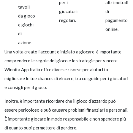
per i
altri metodi
tavoli
giocatori
di
da gioco
regolari.
pagamento
e giochi
online.
di
azione.
Una volta creato l’account e iniziato a giocare, è importante
comprendere le regole del gioco e le strategie per vincere.
Winnita App Italia offre diverse risorse per aiutarti a
migliorare le tue chances di vincere, tra cui guide per i giocatori
e consigli per il gioco.
Inoltre, è importante ricordare che il gioco d’azzardo può
essere pericoloso e può causare problemi finanziari e personali.
È importante giocare in modo responsabile e non spendere più
di quanto puoi permettere di perdere.