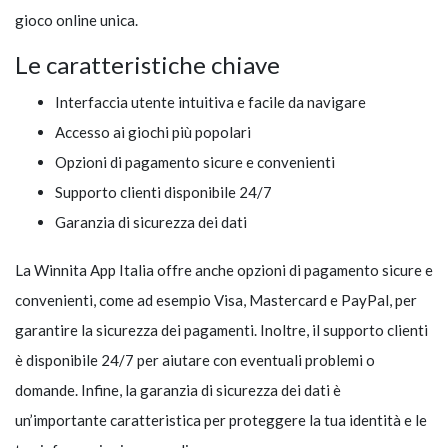
gioco online unica.
Le caratteristiche chiave
Interfaccia utente intuitiva e facile da navigare
Accesso ai giochi più popolari
Opzioni di pagamento sicure e convenienti
Supporto clienti disponibile 24/7
Garanzia di sicurezza dei dati
La Winnita App Italia offre anche opzioni di pagamento sicure e
convenienti, come ad esempio Visa, Mastercard e PayPal, per
garantire la sicurezza dei pagamenti. Inoltre, il supporto clienti
è disponibile 24/7 per aiutare con eventuali problemi o
domande. Infine, la garanzia di sicurezza dei dati è
un’importante caratteristica per proteggere la tua identità e le