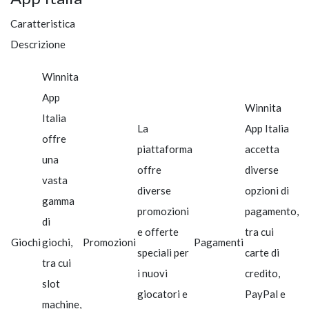
Caratteristica
Descrizione
Winnita
App
Winnita
Italia
La
App Italia
offre
piattaforma
accetta
una
offre
diverse
vasta
diverse
opzioni di
gamma
promozioni
pagamento,
di
e offerte
tra cui
Giochi
giochi,
Promozioni
Pagamenti
speciali per
carte di
tra cui
i nuovi
credito,
slot
giocatori e
PayPal e
machine,