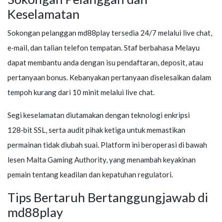
Keselamatan
Sokongan pelanggan md88play tersedia 24/7 melalui live chat,
e‑mail, dan talian telefon tempatan. Staf berbahasa Melayu
dapat membantu anda dengan isu pendaftaran, deposit, atau
pertanyaan bonus. Kebanyakan pertanyaan diselesaikan dalam
tempoh kurang dari 10 minit melalui live chat.
Segi keselamatan diutamakan dengan teknologi enkripsi
128‑bit SSL, serta audit pihak ketiga untuk memastikan
permainan tidak diubah suai. Platform ini beroperasi di bawah
lesen Malta Gaming Authority, yang menambah keyakinan
pemain tentang keadilan dan kepatuhan regulatori.
Tips Bertaruh Bertanggungjawab di
md88play