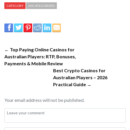
CATEGORY
UNCATEGORIZED
← Top Paying Online Casinos for
Australian Players: RTP, Bonuses,
Payments & Mobile Review
Best Crypto Casinos for
Australian Players – 2026
Practical Guide →
Your email address will not be published.