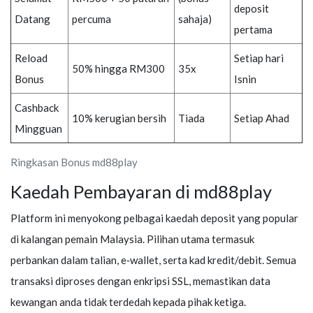
deposit
Datang
percuma
sahaja)
pertama
Reload
Setiap hari
50% hingga RM300
35x
Bonus
Isnin
Cashback
10% kerugian bersih
Tiada
Setiap Ahad
Mingguan
Ringkasan Bonus md88play
Kaedah Pembayaran di md88play
Platform ini menyokong pelbagai kaedah deposit yang popular
di kalangan pemain Malaysia. Pilihan utama termasuk
perbankan dalam talian, e‑wallet, serta kad kredit/debit. Semua
transaksi diproses dengan enkripsi SSL, memastikan data
kewangan anda tidak terdedah kepada pihak ketiga.