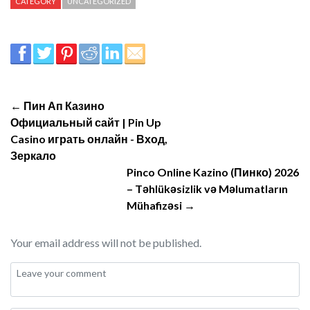
CATEGORY
UNCATEGORIZED
← Пин Ап Казино
Официальный сайт | Pin Up
Casino играть онлайн - Вход,
Зеркало
Pinco Online Kazino (Пинко) 2026
– Təhlükəsizlik və Məlumatların
Mühafizəsi →
Your email address will not be published.