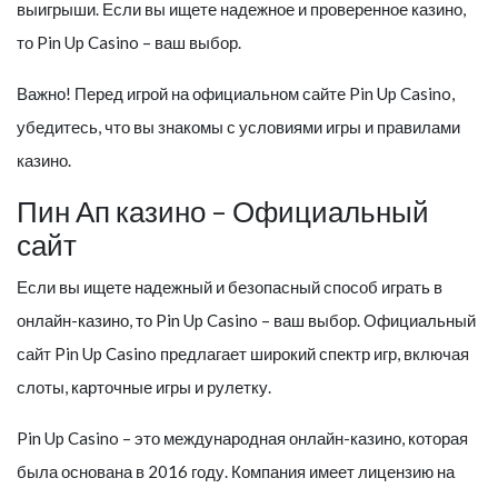
выигрыши. Если вы ищете надежное и проверенное казино,
то Pin Up Casino – ваш выбор.
Важно! Перед игрой на официальном сайте Pin Up Casino,
убедитесь, что вы знакомы с условиями игры и правилами
казино.
Пин Ап казино – Официальный
сайт
Если вы ищете надежный и безопасный способ играть в
онлайн-казино, то Pin Up Casino – ваш выбор. Официальный
сайт Pin Up Casino предлагает широкий спектр игр, включая
слоты, карточные игры и рулетку.
Pin Up Casino – это международная онлайн-казино, которая
была основана в 2016 году. Компания имеет лицензию на