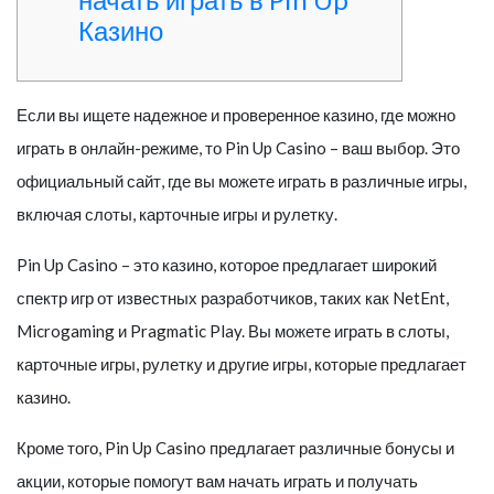
Казино
Если вы ищете надежное и проверенное казино, где можно
играть в онлайн-режиме, то Pin Up Casino – ваш выбор. Это
официальный сайт, где вы можете играть в различные игры,
включая слоты, карточные игры и рулетку.
Pin Up Casino – это казино, которое предлагает широкий
спектр игр от известных разработчиков, таких как NetEnt,
Microgaming и Pragmatic Play. Вы можете играть в слоты,
карточные игры, рулетку и другие игры, которые предлагает
казино.
Кроме того, Pin Up Casino предлагает различные бонусы и
акции, которые помогут вам начать играть и получать