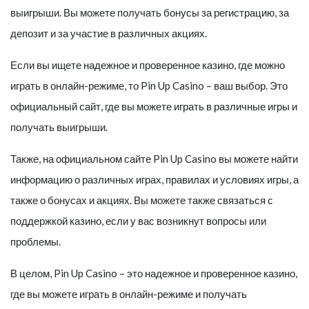
выигрыши. Вы можете получать бонусы за регистрацию, за
депозит и за участие в различных акциях.
Если вы ищете надежное и проверенное казино, где можно
играть в онлайн-режиме, то Pin Up Casino – ваш выбор. Это
официальный сайт, где вы можете играть в различные игры и
получать выигрыши.
Также, на официальном сайте Pin Up Casino вы можете найти
информацию о различных играх, правилах и условиях игры, а
также о бонусах и акциях. Вы можете также связаться с
поддержкой казино, если у вас возникнут вопросы или
проблемы.
В целом, Pin Up Casino – это надежное и проверенное казино,
где вы можете играть в онлайн-режиме и получать