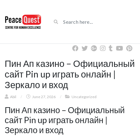
Пин Ап казино – Официальный
сайт Pin up играть онлайн |
Зеркало и вход
Abil
/
June 27, 2026
/
Uncategorized
Пин Ап казино – Официальный
сайт Pin up играть онлайн |
Зеркало и вход