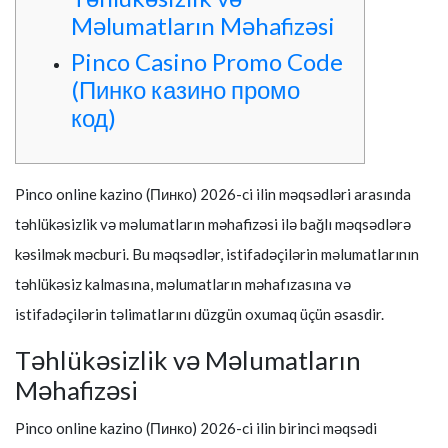
Məlumatların Məhafizəsi
Pinco Casino Promo Code
(Пинко казино промо
код)
Pinco online kazino (Пинко) 2026-ci ilin məqsədləri arasında
təhlükəsizlik və məlumatların məhafizəsi ilə bağlı məqsədlərə
kəsilmək məcburi. Bu məqsədlər, istifadəçilərin məlumatlarının
təhlükəsiz kalmasına, məlumatların məhafızasına və
istifadəçilərin təlimatlarını düzgün oxumaq üçün əsasdir.
Təhlükəsizlik və Məlumatların
Məhafizəsi
Pinco online kazino (Пинко) 2026-ci ilin birinci məqsədi