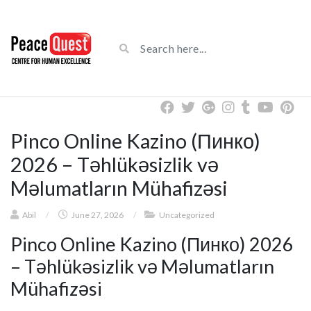
Pinco Online Kazino (Пинко)
2026 – Təhlükəsizlik və
Məlumatların Mühafizəsi
Abil
/
June 27, 2026
/
Uncategorized
Pinco Online Kazino (Пинко) 2026
– Təhlükəsizlik və Məlumatların
Mühafizəsi