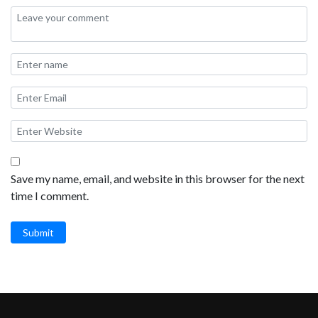
Save my name, email, and website in this browser for the next
time I comment.
Submit