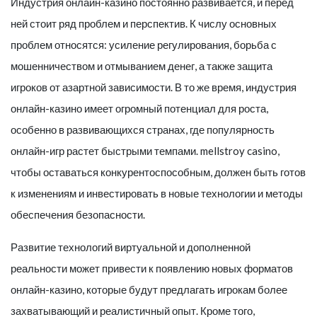
Индустрия онлайн-казино постоянно развивается, и перед
ней стоит ряд проблем и перспектив. К числу основных
проблем относятся: усиление регулирования, борьба с
мошенничеством и отмыванием денег, а также защита
игроков от азартной зависимости. В то же время, индустрия
онлайн-казино имеет огромный потенциал для роста,
особенно в развивающихся странах, где популярность
онлайн-игр растет быстрыми темпами. mellstroy casino,
чтобы оставаться конкурентоспособным, должен быть готов
к изменениям и инвестировать в новые технологии и методы
обеспечения безопасности.
Развитие технологий виртуальной и дополненной
реальности может привести к появлению новых форматов
онлайн-казино, которые будут предлагать игрокам более
захватывающий и реалистичный опыт. Кроме того,