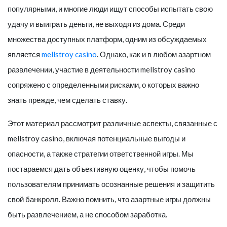
популярными, и многие люди ищут способы испытать свою
удачу и выиграть деньги, не выходя из дома. Среди
множества доступных платформ, одним из обсуждаемых
является
mellstroy casino
. Однако, как и в любом азартном
развлечении, участие в деятельности mellstroy casino
сопряжено с определенными рисками, о которых важно
знать прежде, чем сделать ставку.
Этот материал рассмотрит различные аспекты, связанные с
mellstroy casino, включая потенциальные выгоды и
опасности, а также стратегии ответственной игры. Мы
постараемся дать объективную оценку, чтобы помочь
пользователям принимать осознанные решения и защитить
свой банкролл. Важно помнить, что азартные игры должны
быть развлечением, а не способом заработка.