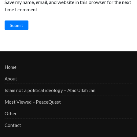
Save my name, email, and website in this browser for the next
time I comment.
Submit
Home
About
Islam not a political ideology – Abid Ullah Jan
Most Viewed – PeaceQuest
Other
Contact