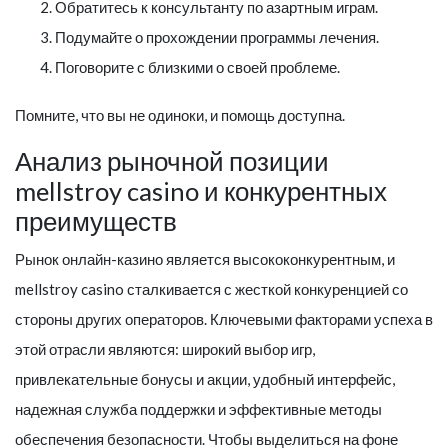
Обратитесь к консультанту по азартным играм.
Подумайте о прохождении программы лечения.
Поговорите с близкими о своей проблеме.
Помните, что вы не одиноки, и помощь доступна.
Анализ рыночной позиции
mellstroy casino и конкурентных
преимуществ
Рынок онлайн-казино является высококонкурентным, и
mellstroy casino сталкивается с жесткой конкуренцией со
стороны других операторов. Ключевыми факторами успеха в
этой отрасли являются: широкий выбор игр,
привлекательные бонусы и акции, удобный интерфейс,
надежная служба поддержки и эффективные методы
обеспечения безопасности. Чтобы выделиться на фоне