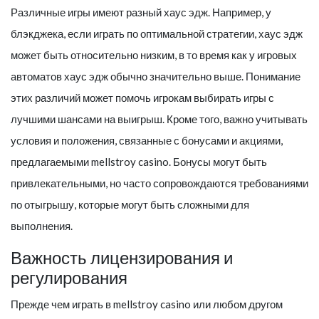
Различные игры имеют разный хаус эдж. Например, у
блэкджека, если играть по оптимальной стратегии, хаус эдж
может быть относительно низким, в то время как у игровых
автоматов хаус эдж обычно значительно выше. Понимание
этих различий может помочь игрокам выбирать игры с
лучшими шансами на выигрыш. Кроме того, важно учитывать
условия и положения, связанные с бонусами и акциями,
предлагаемыми mellstroy casino. Бонусы могут быть
привлекательными, но часто сопровождаются требованиями
по отыгрышу, которые могут быть сложными для
выполнения.
Важность лицензирования и
регулирования
Прежде чем играть в mellstroy casino или любом другом