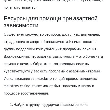
попытки отыграться.
Ресурсы для помощи при азартной
зависимости
Существует множество ресурсов, доступных для людей,
страдающих от азартной зависимости. К ним относятся:
группы поддержки, консультации и программы лечения.
Важно помнить, что азартная зависимость — это болезнь, и
ее можно лечить. Обратитесь за помощью, если вы
чувствуете, что у вас есть проблемы с азартными играми.
Использование self-exclusion опций, предоставляемых
mellstroy casino, также может быть полезным шагом в
процессе восстановления.
Найдите группу поддержки в вашем регионе.