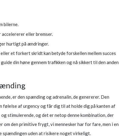
m bilerne.
 accelererer eller bremser.
ger hurtigt på ændringer.
e eller et forkert skridt kan betyde forskellen mellem succes
at guide din høne gennem trafikken og nå sikkert til den anden
spænding
nnende, er den spænding og adrenalin, de genererer. Den
n følelse af urgency og får dig til at holde dig på kanten af
og stimulerende, og det er netop denne kombination, der
er om den primitive frygt, vi mennesker har for fare, men i en
e spændingen uden at risikere noget virkeligt.