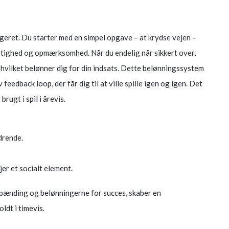
geret. Du starter med en simpel opgave – at krydse vejen –
gtighed og opmærksomhed. Når du endelig når sikkert over,
n, hvilket belønner dig for din indsats. Dette belønningssystem
 feedback loop, der får dig til at ville spille igen og igen. Det
rugt i spil i årevis.
drende.
er et socialt element.
spænding og belønningerne for succes, skaber en
ldt i timevis.