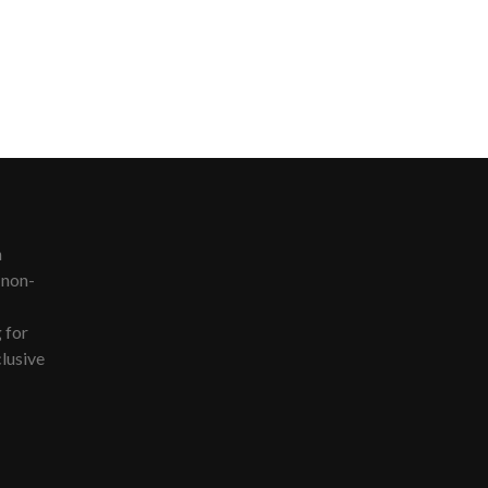
n
 non-
 for
clusive