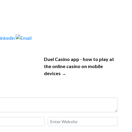
Duel Casino app - how to play at
the online casino on mobile
devices →