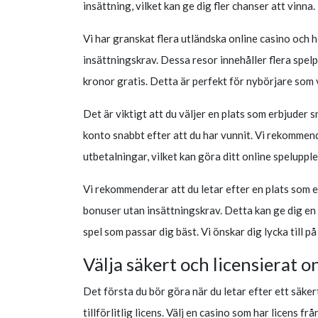
insättning, vilket kan ge dig fler chanser att vinna.
Vi har granskat flera utländska online casino och 
insättningskrav. Dessa resor innehåller flera spel
kronor gratis. Detta är perfekt för nybörjare som vi
Det är viktigt att du väljer en plats som erbjuder 
konto snabbt efter att du har vunnit. Vi rekommend
utbetalningar, vilket kan göra ditt online speluppl
Vi rekommenderar att du letar efter en plats som 
bonuser utan insättningskrav. Detta kan ge dig en
spel som passar dig bäst. Vi önskar dig lycka till p
Välja säkert och licensierat o
Det första du bör göra när du letar efter ett säkert
tillförlitlig licens. Välj en casino som har licens 