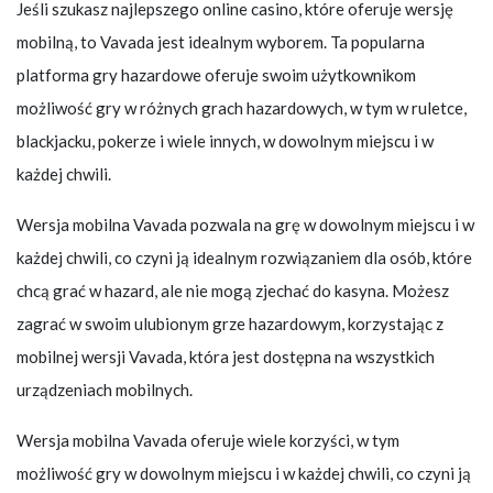
Jeśli szukasz najlepszego online casino, które oferuje wersję
mobilną, to Vavada jest idealnym wyborem. Ta popularna
platforma gry hazardowe oferuje swoim użytkownikom
możliwość gry w różnych grach hazardowych, w tym w ruletce,
blackjacku, pokerze i wiele innych, w dowolnym miejscu i w
każdej chwili.
Wersja mobilna Vavada pozwala na grę w dowolnym miejscu i w
każdej chwili, co czyni ją idealnym rozwiązaniem dla osób, które
chcą grać w hazard, ale nie mogą zjechać do kasyna. Możesz
zagrać w swoim ulubionym grze hazardowym, korzystając z
mobilnej wersji Vavada, która jest dostępna na wszystkich
urządzeniach mobilnych.
Wersja mobilna Vavada oferuje wiele korzyści, w tym
możliwość gry w dowolnym miejscu i w każdej chwili, co czyni ją