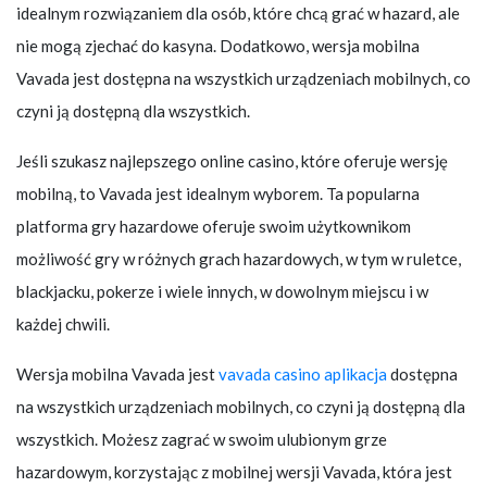
idealnym rozwiązaniem dla osób, które chcą grać w hazard, ale
nie mogą zjechać do kasyna. Dodatkowo, wersja mobilna
Vavada jest dostępna na wszystkich urządzeniach mobilnych, co
czyni ją dostępną dla wszystkich.
Jeśli szukasz najlepszego online casino, które oferuje wersję
mobilną, to Vavada jest idealnym wyborem. Ta popularna
platforma gry hazardowe oferuje swoim użytkownikom
możliwość gry w różnych grach hazardowych, w tym w ruletce,
blackjacku, pokerze i wiele innych, w dowolnym miejscu i w
każdej chwili.
Wersja mobilna Vavada jest
vavada casino aplikacja
dostępna
na wszystkich urządzeniach mobilnych, co czyni ją dostępną dla
wszystkich. Możesz zagrać w swoim ulubionym grze
hazardowym, korzystając z mobilnej wersji Vavada, która jest