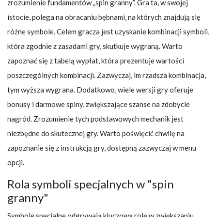
zrozumienie fundamentów „spin granny”. Gra ta, w swojej
istocie, polega na obracaniu bębnami, na których znajdują się
różne symbole. Celem gracza jest uzyskanie kombinacji symboli,
która zgodnie z zasadami gry, skutkuje wygraną. Warto
zapoznać się z tabelą wypłat, która prezentuje wartości
poszczególnych kombinacji. Zazwyczaj, im rzadsza kombinacja,
tym wyższa wygrana. Dodatkowo, wiele wersji gry oferuje
bonusy i darmowe spiny, zwiększające szanse na zdobycie
nagród. Zrozumienie tych podstawowych mechanik jest
niezbędne do skutecznej gry. Warto poświęcić chwilę na
zapoznanie się z instrukcją gry, dostępną zazwyczaj w menu
opcji.
Rola symboli specjalnych w "spin
granny"
Symbole specjalne odgrywają kluczową rolę w zwiększaniu