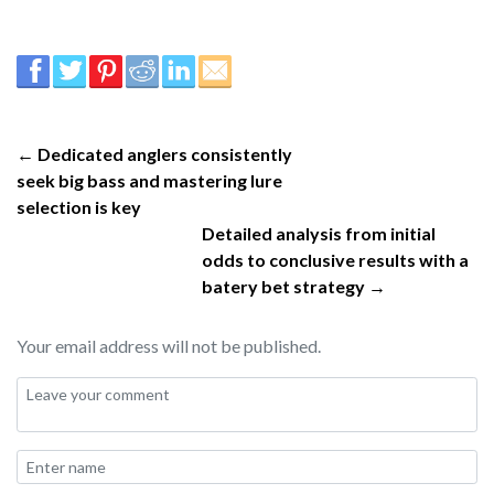
← Dedicated anglers consistently
seek big bass and mastering lure
selection is key
Detailed analysis from initial
odds to conclusive results with a
batery bet strategy →
Your email address will not be published.